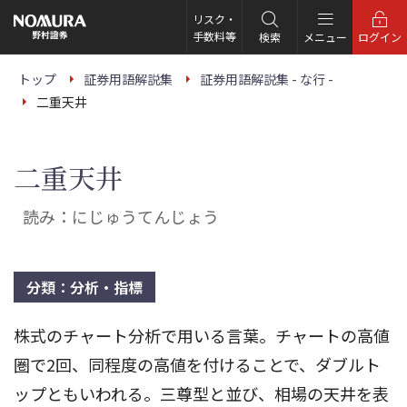
こ
の
リスク・
ペ
手数料等
検索
メニュー
ログイン
ー
ジ
の
トップ
証券用語解説集
証券用語解説集 - な行 -
本
二重天井
文
へ
二重天井
読み：にじゅうてんじょう
分類：分析・指標
株式のチャート分析で用いる言葉。チャートの高値
圏で2回、同程度の高値を付けることで、ダブルト
ップともいわれる。三尊型と並び、相場の天井を表