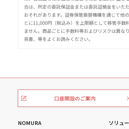
合は、所定の委託保証金または委託証拠金をいた
おそれがあります。証券保管振替機構を通じて他
とに11,000円（税込み）を上限額として移管手
ません。商品ごとに手数料等およびリスクは異な
見書、等をよくお読みください。
こ
の
ペ
ー
口座開設のご案内
ジ
の
本
文
へ
NOMURA
ソリュ