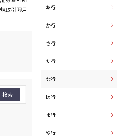
あ行
新規取引限月
か行
さ行
た行
な行
検索
は行
ま行
や行