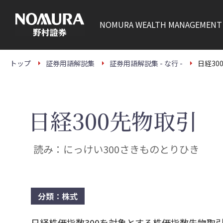
こ
の
ペ
NOMURA
WEALTH MANAGEMENT
ー
ジ
の
本
文
トップ
証券用語解説集
証券用語解説集 - な行 -
日経30
へ
日経300先物取引
読み：にっけい300さきものとりひき
分類：株式
日経株価指数300を対象とする株価指数先物取