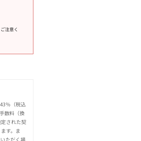
うご注意く
43％（税込
時手数料（換
設定された契
ります。ま
用いただく場