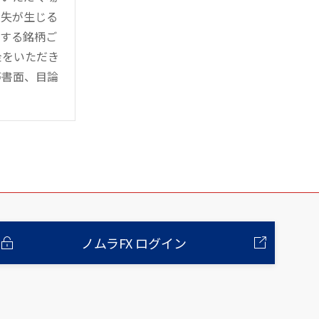
損失が生じる
管する銘柄ご
金をいただき
等書面、目論
ノムラFX ログイン