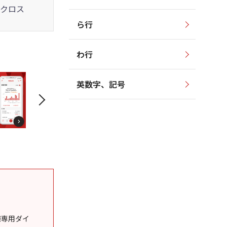
クロス
ら行
わ行
英数字、記号
様専用ダイ