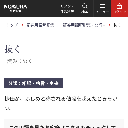
こ
の
リスク・
ペ
手数料等
検索
メニュー
ログイン
ー
ジ
の
トップ
証券用語解説集
証券用語解説集 - な行 -
抜く
本
文
へ
抜く
読み：ぬく
分類：相場・格言・由来
株価が、ふしめと称される値段を超えたときをい
う。
この用語を見たお客様はこちらもチェックして