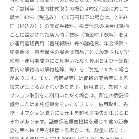
の手数料等（国内株式取引の場合は約定代金に対して
最大1.43％（税込み）（20万円以下の場合は、2,860
円（税込み））の売買手数料、投資信託の場合は銘柄
ごとに設定された購入時手数料（換金時手数料）およ
び運用管理費用（信託報酬）等の諸経費、年金保険・
終身保険・養老保険の場合は商品ごとに設定された契
約時・運用期間中にご負担いただく費用および一定期
間内の解約時の解約控除、等）をご負担いただく場合
があります。また、各商品等には価格の変動等による
損失が生じるおそれがあります。信用取引、先物・オ
プション取引をご利用いただく場合は、所定の委託保
証金または委託証拠金をいただきます。信用取引、先
物・オプション取引には元本を超える損失が生じるお
それがあります。証券保管振替機構を通じて他の証券
会社等へ株式等を移管する場合には、数量に応じて、
移管する銘柄ごとに11,000円（税込み）を上限額とし