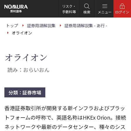
こ
の
リスク・
ペ
手数料等
検索
メニュー
ログイン
ー
ジ
の
トップ
証券用語解説集
証券用語解説集 - あ行 -
本
オライオン
文
へ
オライオン
読み：おらいおん
分類：証券市場
香港証券取引所が開発する新インフラおよびプラッ
トフォームの呼称で、英語名称はHKEx Orion。接続
ネットワークや最新のデータセンター、種々のシス