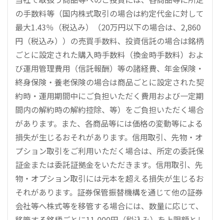
の手数料等（国内株式取引の場合は約定代金に対して
最大1.43％（税込み）（20万円以下の場合は、2,860
円（税込み））の売買手数料、投資信託の場合は銘柄
ごとに設定された購入時手数料（換金時手数料）およ
び運用管理費用（信託報酬）等の諸経費、年金保険・
終身保険・養老保険の場合は商品ごとに設定された契
約時・運用期間中にご負担いただく費用および一定期
間内の解約時の解約控除、等）をご負担いただく場合
があります。また、各商品等には価格の変動等による
損失が生じるおそれがあります。信用取引、先物・オ
プション取引をご利用いただく場合は、所定の委託保
証金または委託証拠金をいただきます。信用取引、先
物・オプション取引には元本を超える損失が生じるお
それがあります。証券保管振替機構を通じて他の証券
会社等へ株式等を移管する場合には、数量に応じて、
移管する銘柄ごとに11,000円（税込み）を上限額とし