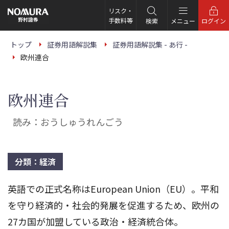
こ
の
リスク・
ペ
手数料等
検索
メニュー
ログイン
ー
ジ
の
トップ
証券用語解説集
証券用語解説集 - あ行 -
本
欧州連合
文
へ
欧州連合
読み：おうしゅうれんごう
分類：経済
英語での正式名称はEuropean Union（EU）。平和
を守り経済的・社会的発展を促進するため、欧州の
27カ国が加盟している政治・経済統合体。