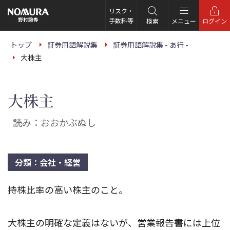
こ
の
リスク・
ペ
手数料等
検索
メニュー
ログイン
ー
ジ
の
トップ
証券用語解説集
証券用語解説集 - あ行 -
本
大株主
文
へ
大株主
読み：おおかぶぬし
分類：会社・経営
持株比率の高い株主のこと。
大株主の明確な定義はないが、営業報告書には上位