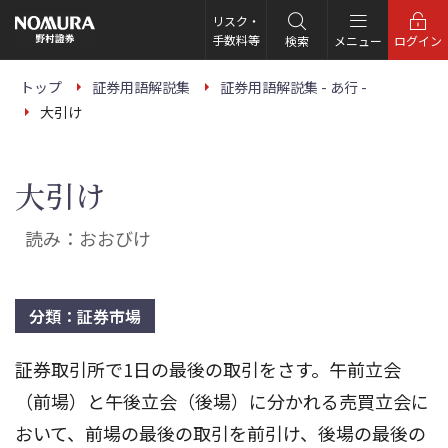
こ
の
リスク・
ペ
手数料等
検索
メニュー
ログイン
ー
ジ
の
トップ
証券用語解説集
証券用語解説集 - あ行 -
本
大引け
文
へ
大引け
読み：おおびけ
分類：証券市場
証券取引所で1日の最後の取引をさす。午前立会
（前場）と午後立会（後場）に分かれる売買立会に
おいて、前場の最後の取引を前引け、後場の最後の