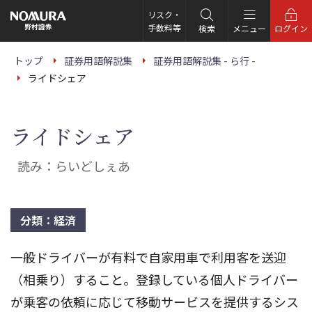
こ
の
リスク・
ペ
手数料等
検索
メニュー
ログイン
ー
ジ
の
トップ
証券用語解説集
証券用語解説集 - ら行 -
本
ライドシェア
文
へ
ライドシェア
読み：らいどしぇあ
分類：経済
一般ドライバーが有料で自家用車で利用客を送迎
（相乗り）すること。登録している個人ドライバー
が乗客の依頼に応じて移動サービスを提供するシス