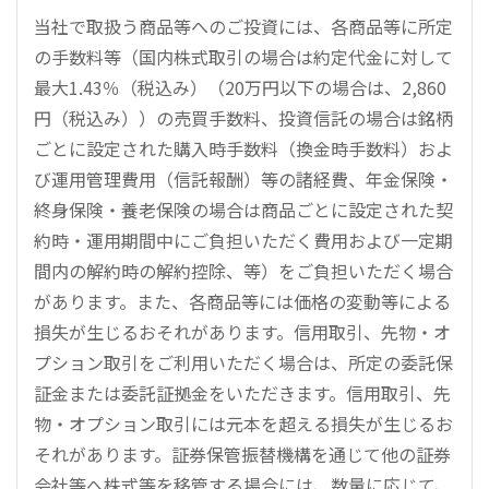
当社で取扱う商品等へのご投資には、各商品等に所定
の手数料等（国内株式取引の場合は約定代金に対して
最大1.43％（税込み）（20万円以下の場合は、2,860
円（税込み））の売買手数料、投資信託の場合は銘柄
ごとに設定された購入時手数料（換金時手数料）およ
び運用管理費用（信託報酬）等の諸経費、年金保険・
終身保険・養老保険の場合は商品ごとに設定された契
約時・運用期間中にご負担いただく費用および一定期
間内の解約時の解約控除、等）をご負担いただく場合
があります。また、各商品等には価格の変動等による
損失が生じるおそれがあります。信用取引、先物・オ
プション取引をご利用いただく場合は、所定の委託保
証金または委託証拠金をいただきます。信用取引、先
物・オプション取引には元本を超える損失が生じるお
それがあります。証券保管振替機構を通じて他の証券
会社等へ株式等を移管する場合には、数量に応じて、