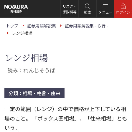
こ
の
リスク・
ペ
手数料等
検索
メニュー
ログイン
ー
ジ
の
トップ
証券用語解説集
証券用語解説集 - ら行 -
本
レンジ相場
文
へ
レンジ相場
読み：れんじそうば
分類：相場・格言・由来
一定の範囲（レンジ）の中で価格が上下している相
場のこと。 「ボックス圏相場」、「往来相場」とも
いう。