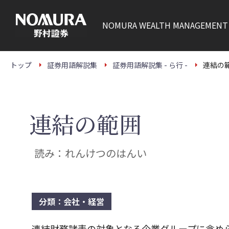
こ
の
ペ
NOMURA
WEALTH MANAGEMENT
ー
ジ
の
本
文
トップ
証券用語解説集
証券用語解説集 - ら行 -
連結の
へ
連結の範囲
読み：れんけつのはんい
分類：会社・経営
連結財務諸表の対象となる企業グループに含め