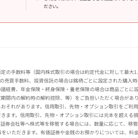
ださい。
定の手数料等（国内株式取引の場合は約定代金に対して最大1.
））の売買手数料、投資信託の場合は銘柄ごとに設定された購入
の諸経費、年金保険・終身保険・養老保険の場合は商品ごとに
定期間内の解約時の解約控除、等）をご負担いただく場合があ
るおそれがあります。信用取引、先物・オプション取引をご利
だきます。信用取引、先物・オプション取引には元本を超える
の証券会社等へ株式等を移管する場合には、数量に応じて、移
数料をいただきます。有価証券や金銭のお預かりについては、料