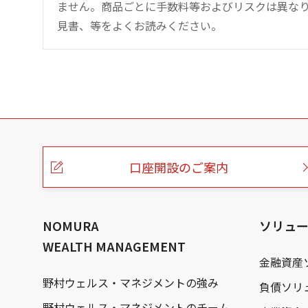
ません。商品ごとに手数料等およびリスクは異な
見書、等をよくお読みください。
こ
の
ペ
ー
口座開設のご案内
ジ
の
本
文
へ
NOMURA
ソリュ
WEALTH MANAGEMENT
金融資産
野村ウェルス・マネジメントの強み
負債ソリ
野村ウェルス・マネジメントのチーム