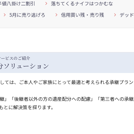
半値八掛け二割引
落ちてくるナイフはつかむな
5月に売り逃げろ
信用買い残・売り残
デッド
サービスのご紹介
分ソリューション
しては、ご本人やご家族にとって最適と考えられる承継プラン
継」「後継者以外の方の遺産配分への配慮」「第三者への承継
もとに解決策を探ります。