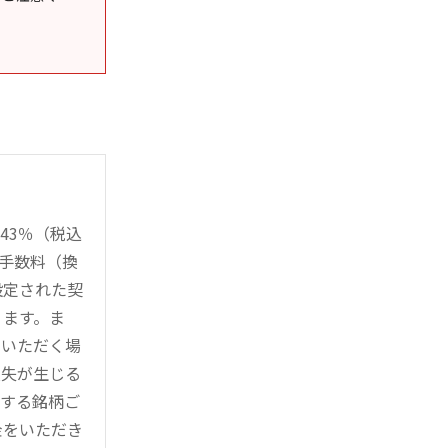
43％（税込
時手数料（換
設定された契
ります。ま
用いただく場
損失が生じる
管する銘柄ご
金をいただき