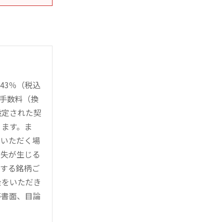
43％（税込
時手数料（換
設定された契
ります。ま
用いただく場
損失が生じる
管する銘柄ご
金をいただき
等書面、目論