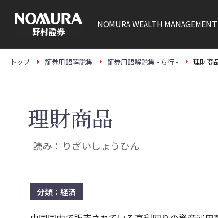
こ
の
ペ
NOMURA
WEALTH MANAGEMENT
ー
ジ
の
本
文
トップ
証券用語解説集
証券用語解説集 - ら行 -
理財商
へ
理財商品
読み：りざいしょうひん
分類：経済
中国国内で販売されている高利回りの資産運用