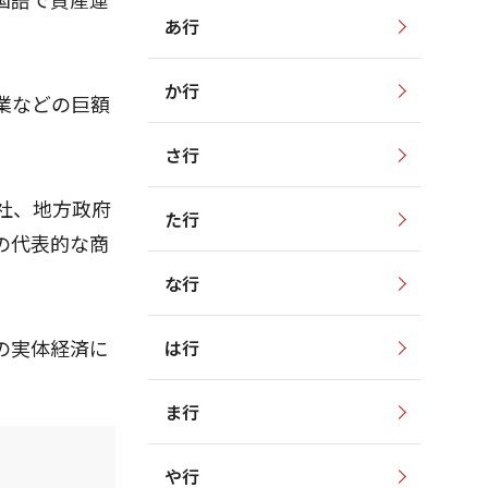
あ行
か行
業などの巨額
さ行
社、地方政府
た行
の代表的な商
な行
の実体経済に
は行
ま行
や行