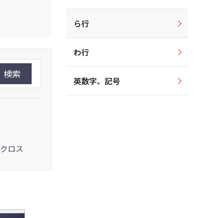
ら行
わ行
検索
英数字、記号
クロス