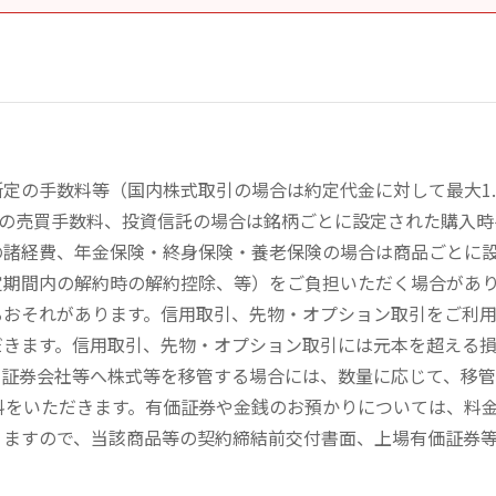
定の手数料等（国内株式取引の場合は約定代金に対して最大1.
））の売買手数料、投資信託の場合は銘柄ごとに設定された購入
の諸経費、年金保険・終身保険・養老保険の場合は商品ごとに
定期間内の解約時の解約控除、等）をご負担いただく場合があ
るおそれがあります。信用取引、先物・オプション取引をご利
だきます。信用取引、先物・オプション取引には元本を超える
の証券会社等へ株式等を移管する場合には、数量に応じて、移
数料をいただきます。有価証券や金銭のお預かりについては、料
りますので、当該商品等の契約締結前交付書面、上場有価証券