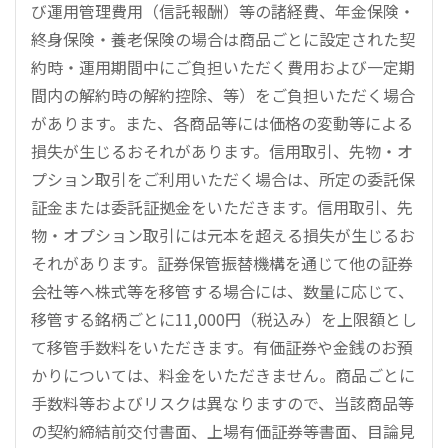
び運用管理費用（信託報酬）等の諸経費、年金保険・
終身保険・養老保険の場合は商品ごとに設定された契
約時・運用期間中にご負担いただく費用および一定期
間内の解約時の解約控除、等）をご負担いただく場合
があります。また、各商品等には価格の変動等による
損失が生じるおそれがあります。信用取引、先物・オ
プション取引をご利用いただく場合は、所定の委託保
証金または委託証拠金をいただきます。信用取引、先
物・オプション取引には元本を超える損失が生じるお
それがあります。証券保管振替機構を通じて他の証券
会社等へ株式等を移管する場合には、数量に応じて、
移管する銘柄ごとに11,000円（税込み）を上限額とし
て移管手数料をいただきます。有価証券や金銭のお預
かりについては、料金をいただきません。商品ごとに
手数料等およびリスクは異なりますので、当該商品等
の契約締結前交付書面、上場有価証券等書面、目論見