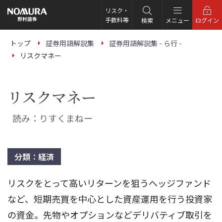
こ
の
リスク・
ペ
手数料等
検索
メニュー
ログイン
ー
ジ
の
トップ
証券用語解説集
証券用語解説集 - ら行 -
本
リスクマネー
文
へ
リスクマネー
読み：りすくまねー
分類：経済
リスクをとって高いリターンを狙うヘッジファンド
など、短期売買を中心とした資産運用を行う投資家
の資金。先物やオプションなどデリバティブ取引を