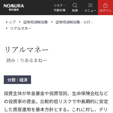
こ
の
リスク・
ペ
手数料等
検索
メニュー
ログイン
ー
ジ
の
トップ
証券用語解説集
証券用語解説集 - ら行 -
本
リアルマネー
文
へ
リアルマネー
読み：りあるまねー
分類：経済
投資主体が年金基金や投資信託、生命保険会社など
の投資家の資金。比較的低リスクで中長期的に安定
した資産運用を基本方針とする。これに対し、デリ