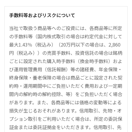
手数料等およびリスクについて
当社で取扱う商品等へのご投資には、各商品等に所定
の手数料等（国内株式取引の場合は約定代金に対して
最大1.43％（税込み）（20万円以下の場合は、2,860
円（税込み））の売買手数料、投資信託の場合は銘柄
ごとに設定された購入時手数料（換金時手数料）およ
び運用管理費用（信託報酬）等の諸経費、年金保険・
終身保険・養老保険の場合は商品ごとに設定された契
約時・運用期間中にご負担いただく費用および一定期
間内の解約時の解約控除、等）をご負担いただく場合
があります。また、各商品等には価格の変動等による
損失が生じるおそれがあります。信用取引、先物・オ
プション取引をご利用いただく場合は、所定の委託保
証金または委託証拠金をいただきます。信用取引、先