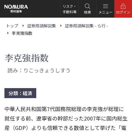
こ
の
リスク・
ペ
手数料等
検索
メニュー
ログイン
ー
ジ
の
トップ
証券用語解説集
証券用語解説集 - ら行 -
本
李克強指数
文
へ
李克強指数
読み：りこっきょうしすう
分類：経済
中華人民共和国第7代国務院総理の李克強が総理に
就任する前、遼寧省の幹部だった2007年に国内総生
産（GDP）よりも信頼できる数値として挙げた「電