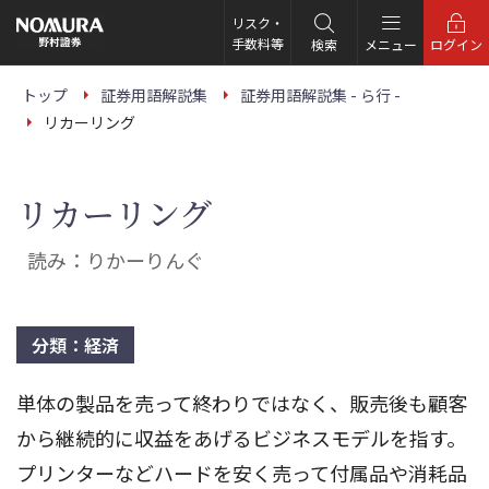
こ
の
リスク・
ペ
手数料等
検索
メニュー
ログイン
ー
ジ
の
トップ
証券用語解説集
証券用語解説集 - ら行 -
本
リカーリング
文
へ
リカーリング
読み：りかーりんぐ
分類：経済
単体の製品を売って終わりではなく、販売後も顧客
から継続的に収益をあげるビジネスモデルを指す。
プリンターなどハードを安く売って付属品や消耗品