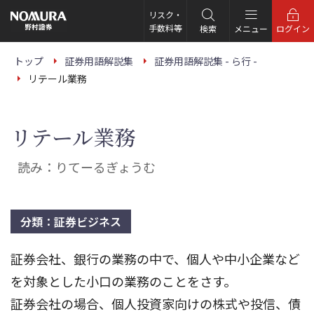
こ
の
リスク・
ペ
手数料等
検索
メニュー
ログイン
ー
ジ
の
トップ
証券用語解説集
証券用語解説集 - ら行 -
本
リテール業務
文
へ
リテール業務
読み：りてーるぎょうむ
分類：証券ビジネス
証券会社、銀行の業務の中で、個人や中小企業など
を対象とした小口の業務のことをさす。
証券会社の場合、個人投資家向けの株式や投信、債