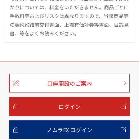
かりについては、料金をいただきません。商品ごとに
手数料等およびリスクは異なりますので、当該商品等
の契約締結前交付書面、上場有価証券等書面、目論見
書、等をよくお読みください。
こ
の
ペ
ー
口座開設のご案内
ジ
の
本
文
へ
ログイン
ノムラFX ログイン