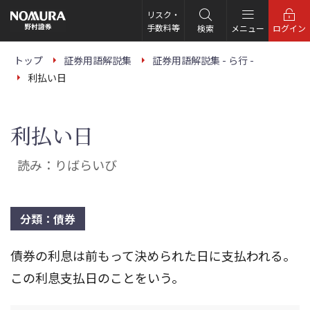
こ
の
リスク・
ペ
手数料等
検索
メニュー
ログイン
ー
ジ
の
トップ
証券用語解説集
証券用語解説集 - ら行 -
本
利払い日
文
へ
利払い日
読み：りばらいび
分類：債券
債券の利息は前もって決められた日に支払われる。
この利息支払日のことをいう。