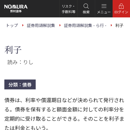
こ
の
リスク・
ペ
手数料等
検索
メニュー
ログイン
ー
ジ
の
トップ
証券用語解説集
証券用語解説集 - ら行 -
利子
本
文
へ
利子
読み：りし
分類：債券
債券は、利率や償還期日などが決められて発行され
る。債券を保有すると額面金額に対しての利率分を
定期的に受け取ることができる。そのことを利子ま
たは利金ともいう。