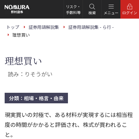
こ
の
リスク・
ペ
手数料等
検索
メニュー
ログイン
ー
ジ
の
トップ
証券用語解説集
証券用語解説集 - ら行 -
本
理想買い
文
へ
理想買い
読み：りそうがい
分類：相場・格言・由来
現実買いの対極で、ある材料が実現するには相当程
度の時間がかかると評価され、株式が買われるこ
と。