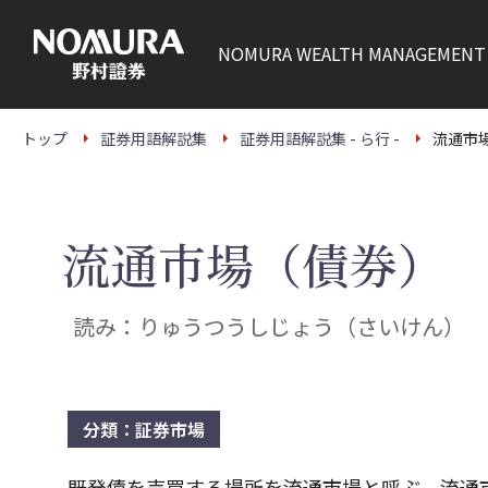
こ
の
ペ
NOMURA
WEALTH MANAGEMENT
ー
ジ
の
本
文
トップ
証券用語解説集
証券用語解説集 - ら行 -
流通市
へ
流通市場（債券）
読み：りゅうつうしじょう（さいけん）
分類：証券市場
既発債を売買する場所を流通市場と呼ぶ。流通