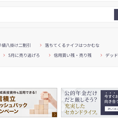
半値八掛け二割引
落ちてくるナイフはつかむな
5月に売り逃げろ
信用買い残・売り残
デッド