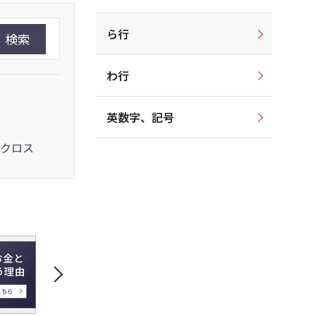
ら行
検索
わ行
英数字、記号
クロス