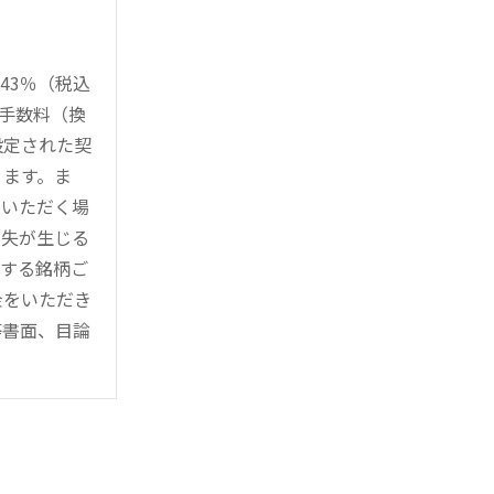
43％（税込
時手数料（換
設定された契
ります。ま
用いただく場
損失が生じる
管する銘柄ご
金をいただき
等書面、目論