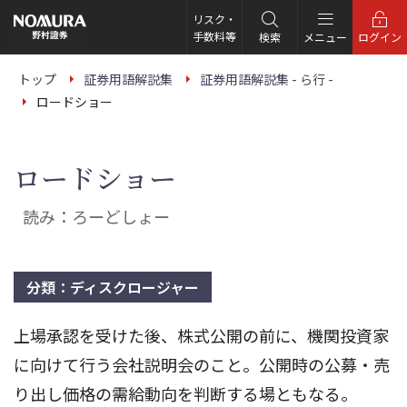
こ
の
リスク・
ペ
手数料等
検索
メニュー
ログイン
ー
ジ
の
トップ
証券用語解説集
証券用語解説集 - ら行 -
本
ロードショー
文
へ
ロードショー
読み：ろーどしょー
分類：ディスクロージャー
上場承認を受けた後、株式公開の前に、機関投資家
に向けて行う会社説明会のこと。公開時の公募・売
り出し価格の需給動向を判断する場ともなる。