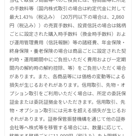
の手数料等（国内株式取引の場合は約定代金に対して
最大1.43％（税込み）（20万円以下の場合は、2,860
円（税込み））の売買手数料、投資信託の場合は銘柄
ごとに設定された購入時手数料（換金時手数料）およ
び運用管理費用（信託報酬）等の諸経費、年金保険・
終身保険・養老保険の場合は商品ごとに設定された契
約時・運用期間中にご負担いただく費用および一定期
間内の解約時の解約控除、等）をご負担いただく場合
があります。また、各商品等には価格の変動等による
損失が生じるおそれがあります。信用取引、先物・オ
プション取引をご利用いただく場合は、所定の委託保
証金または委託証拠金をいただきます。信用取引、先
物・オプション取引には元本を超える損失が生じるお
それがあります。証券保管振替機構を通じて他の証券
会社等へ株式等を移管する場合には、数量に応じて、
移管する銘柄ごとに11,000円（税込み）を上限額とし