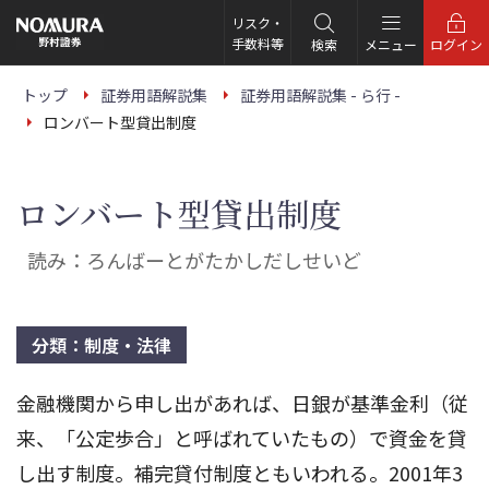
こ
の
リスク・
ペ
手数料等
検索
メニュー
ログイン
ー
ジ
の
トップ
証券用語解説集
証券用語解説集 - ら行 -
本
ロンバート型貸出制度
文
へ
ロンバート型貸出制度
読み：ろんばーとがたかしだしせいど
分類：制度・法律
金融機関から申し出があれば、日銀が基準金利（従
来、「公定歩合」と呼ばれていたもの）で資金を貸
し出す制度。補完貸付制度ともいわれる。2001年3