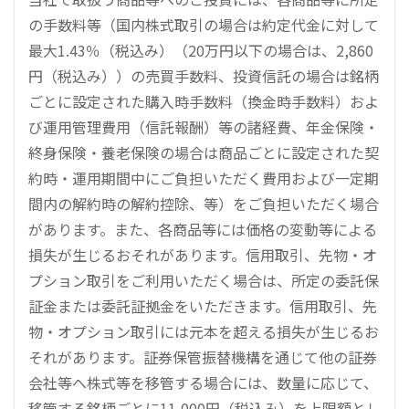
の手数料等（国内株式取引の場合は約定代金に対して
最大1.43％（税込み）（20万円以下の場合は、2,860
円（税込み））の売買手数料、投資信託の場合は銘柄
ごとに設定された購入時手数料（換金時手数料）およ
び運用管理費用（信託報酬）等の諸経費、年金保険・
終身保険・養老保険の場合は商品ごとに設定された契
約時・運用期間中にご負担いただく費用および一定期
間内の解約時の解約控除、等）をご負担いただく場合
があります。また、各商品等には価格の変動等による
損失が生じるおそれがあります。信用取引、先物・オ
プション取引をご利用いただく場合は、所定の委託保
証金または委託証拠金をいただきます。信用取引、先
物・オプション取引には元本を超える損失が生じるお
それがあります。証券保管振替機構を通じて他の証券
会社等へ株式等を移管する場合には、数量に応じて、
移管する銘柄ごとに11,000円（税込み）を上限額とし