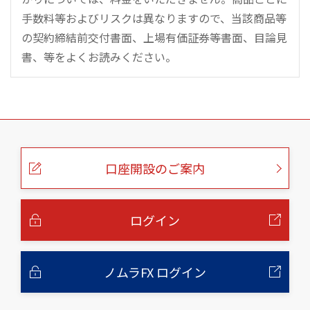
手数料等およびリスクは異なりますので、当該商品等
の契約締結前交付書面、上場有価証券等書面、目論見
書、等をよくお読みください。
こ
の
ペ
ー
口座開設のご案内
ジ
の
本
文
へ
ログイン
ノムラFX ログイン