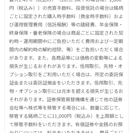
円（税込み））の売買手数料、投資信託の場合は銘柄
ごとに設定された購入時手数料（換金時手数料）およ
び運用管理費用（信託報酬）等の諸経費、年金保険・
終身保険・養老保険の場合は商品ごとに設定された契
約時・運用期間中にご負担いただく費用および一定期
間内の解約時の解約控除、等）をご負担いただく場合
があります。また、各商品等には価格の変動等による
損失が生じるおそれがあります。信用取引、先物・オ
プション取引をご利用いただく場合は、所定の委託保
証金または委託証拠金をいただきます。信用取引、先
物・オプション取引には元本を超える損失が生じるお
それがあります。証券保管振替機構を通じて他の証券
会社等へ株式等を移管する場合には、数量に応じて、
移管する銘柄ごとに11,000円（税込み）を上限額とし
て移管手数料をいただきます。有価証券や金銭のお預
かりについては、料金をいただきません。商品ごとに