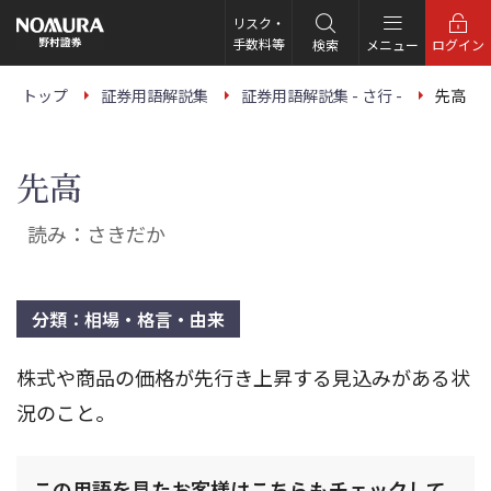
こ
の
リスク・
ペ
手数料等
検索
メニュー
ログイン
ー
ジ
の
トップ
証券用語解説集
証券用語解説集 - さ行 -
先高
本
文
へ
先高
読み：さきだか
分類：相場・格言・由来
株式や商品の価格が先行き上昇する見込みがある状
況のこと。
この用語を見たお客様はこちらもチェックして