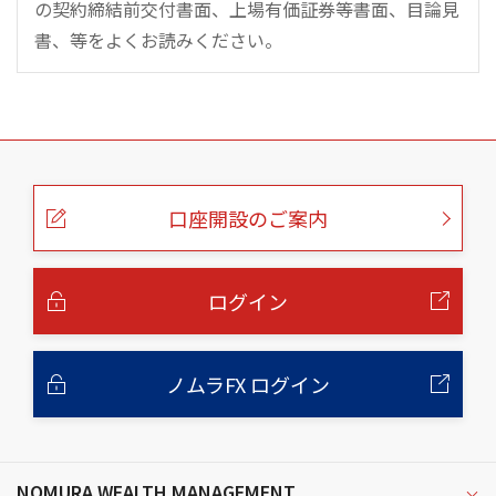
の契約締結前交付書面、上場有価証券等書面、目論見
書、等をよくお読みください。
こ
の
ペ
ー
口座開設のご案内
ジ
の
本
文
へ
ログイン
ノムラFX ログイン
NOMURA WEALTH MANAGEMENT