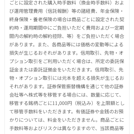
ごとに設定された購入時手数料（換金時手数料）およ
び運用管理費用（信託報酬）等の諸経費、年金保険・
終身保険・養老保険の場合は商品ごとに設定された契
約時・運用期間中にご負担いただく費用および一定期
間内の解約時の解約控除、等）をご負担いただく場合
があります。また、各商品等には価格の変動等による
損失が生じるおそれがあります。信用取引、先物・オ
プション取引をご利用いただく場合は、所定の委託保
証金または委託証拠金をいただきます。信用取引、先
物・オプション取引には元本を超える損失が生じるお
それがあります。証券保管振替機構を通じて他の証券
会社等へ株式等を移管する場合には、数量に応じて、
移管する銘柄ごとに11,000円（税込み）を上限額とし
て移管手数料をいただきます。有価証券や金銭のお預
かりについては、料金をいただきません。商品ごとに
手数料等およびリスクは異なりますので、当該商品等