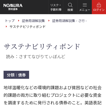
こ
の
リスク・
ペ
手数料等
検索
メニュー
ログイン
ー
ジ
の
トップ
証券用語解説集
証券用語解説集 - さ行 -
本
サステナビリティボンド
文
へ
サステナビリティボンド
読み：さすてなびりてぃぼんど
分類：債券
地球温暖化などの環境的課題および貧困などの社会
的課題の両方に取り組むプロジェクトに必要な資金
を調達するために発行される債券のこと。英語表記