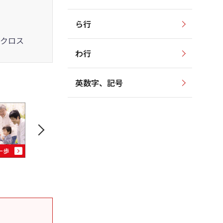
ら行
クロス
わ行
英数字、記号