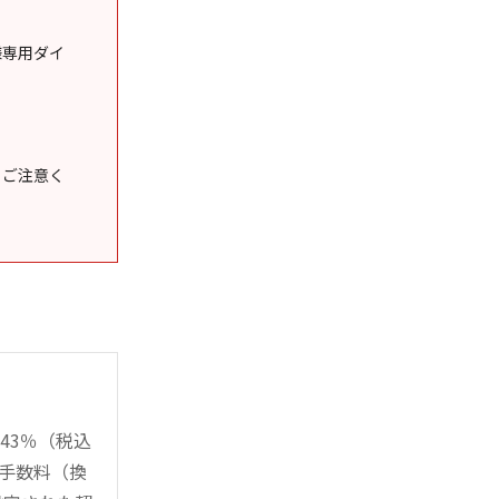
様専用ダイ
うご注意く
43％（税込
時手数料（換