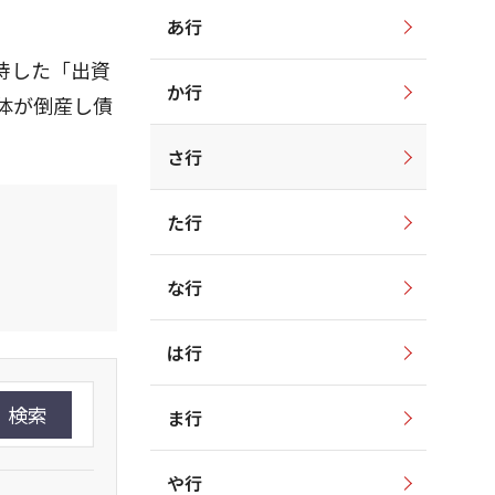
あ行
待した「出資
か行
体が倒産し債
さ行
た行
な行
は行
検索
ま行
や行