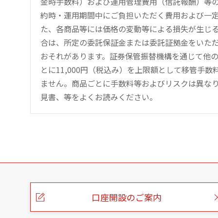
金時手数料）および運用管理費用（信託報酬）等
約時・運用期間中にご負担いただく費用および一
た、各商品等には価格の変動等による損失が生じ
合は、所定の委託保証金または委託証拠金をいた
おそれがあります。証券保管振替機構を通じて他
とに11,000円（税込み）を上限額として移管手
ません。商品ごとに手数料等およびリスクは異な
見書、等をよくお読みください。
こ
の
ペ
ー
口座開設のご案内
ジ
の
本