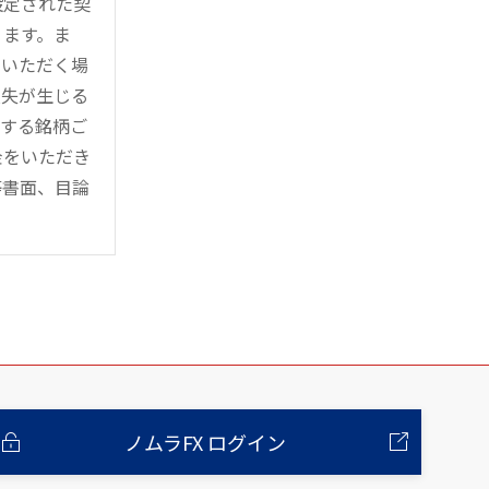
設定された契
ります。ま
用いただく場
損失が生じる
管する銘柄ご
金をいただき
等書面、目論
ノムラFX ログイン