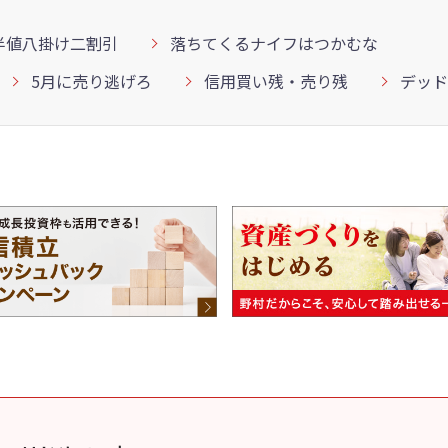
半値八掛け二割引
落ちてくるナイフはつかむな
5月に売り逃げろ
信用買い残・売り残
デッド