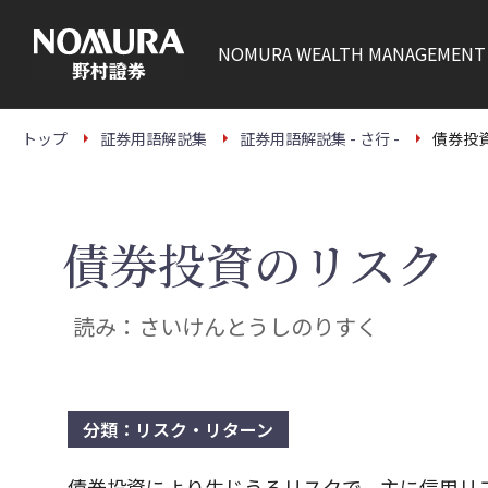
こ
の
ペ
NOMURA
WEALTH MANAGEMENT
ー
ジ
の
本
文
トップ
証券用語解説集
証券用語解説集 - さ行 -
債券投
へ
債券投資のリスク
読み：さいけんとうしのりすく
分類：リスク・リターン
債券投資により生じうるリスクで、主に信用リ