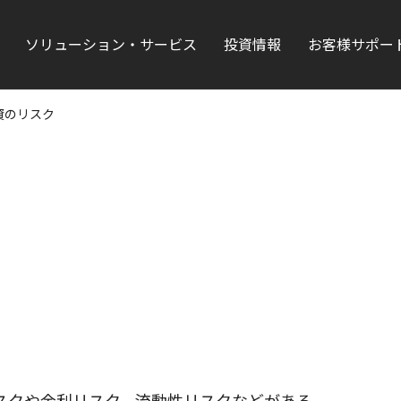
ソリューション・サービス
投資情報
お客様サポー
資のリスク
スクや金利リスク、流動性リスクなどがある。