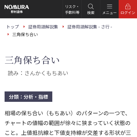
こ
の
リスク・
ペ
手数料等
検索
メニュー
ログイン
ー
ジ
の
トップ
証券用語解説集
証券用語解説集 - さ行 -
本
三角保ち合い
文
へ
三角保ち合い
読み：さんかくもちあい
分類：分析・指標
相場の保ち合い（もちあい）のパターンの一つで、
チャートの値幅の範囲が徐々に狭まっていく状態の
こと。上値抵抗線と下値支持線が交差する形状が三