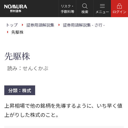
こ
の
リスク・
ペ
手数料等
検索
メニュー
ログイン
ー
ジ
の
トップ
証券用語解説集
証券用語解説集 - さ行 -
本
先駆株
文
へ
先駆株
読み：せんくかぶ
分類：株式
上昇相場で他の銘柄を先導するように、いち早く値
上がりした株式のこと。