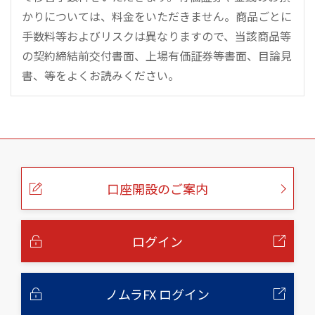
かりについては、料金をいただきません。商品ごとに
手数料等およびリスクは異なりますので、当該商品等
の契約締結前交付書面、上場有価証券等書面、目論見
書、等をよくお読みください。
こ
の
ペ
ー
口座開設のご案内
ジ
の
本
文
へ
ログイン
ノムラFX ログイン