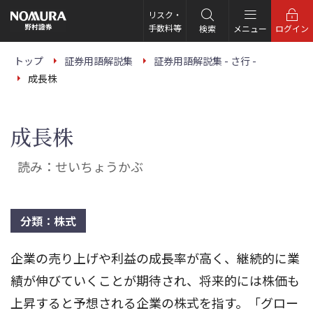
こ
の
リスク・
ペ
手数料等
検索
メニュー
ログイン
ー
ジ
の
トップ
証券用語解説集
証券用語解説集 - さ行 -
本
成長株
文
へ
成長株
読み：せいちょうかぶ
分類：株式
企業の売り上げや利益の成長率が高く、継続的に業
績が伸びていくことが期待され、将来的には株価も
上昇すると予想される企業の株式を指す。「グロー