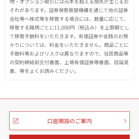
物・オプション取引には元本を超える損失が生じるお
それがあります。証券保管振替機構を通じて他の証券
会社等へ株式等を移管する場合には、数量に応じて、
移管する銘柄ごとに11,000円（税込み）を上限額とし
て移管手数料をいただきます。有価証券や金銭のお預
かりについては、料金をいただきません。商品ごとに
手数料等およびリスクは異なりますので、当該商品等
の契約締結前交付書面、上場有価証券等書面、目論見
書、等をよくお読みください。
こ
の
ペ
ー
口座開設のご案内
ジ
の
本
文