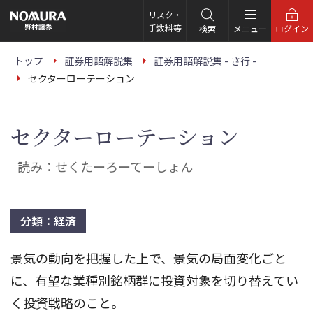
こ
の
リスク・
ペ
手数料等
検索
メニュー
ログイン
ー
ジ
の
トップ
証券用語解説集
証券用語解説集 - さ行 -
本
セクターローテーション
文
へ
セクターローテーション
読み：せくたーろーてーしょん
分類：経済
景気の動向を把握した上で、景気の局面変化ごと
に、有望な業種別銘柄群に投資対象を切り替えてい
く投資戦略のこと。