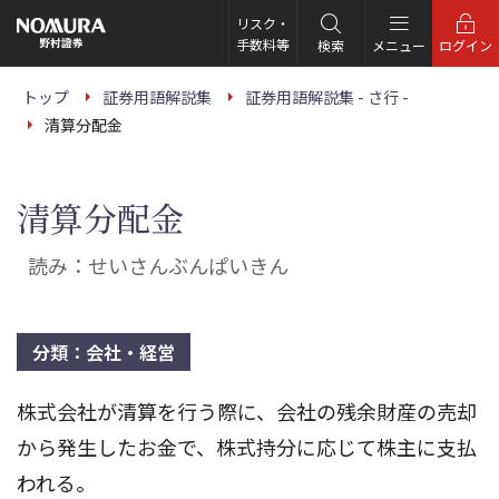
こ
の
リスク・
ペ
手数料等
検索
メニュー
ログイン
ー
ジ
の
トップ
証券用語解説集
証券用語解説集 - さ行 -
本
清算分配金
文
へ
清算分配金
読み：せいさんぶんぱいきん
分類：会社・経営
株式会社が清算を行う際に、会社の残余財産の売却
から発生したお金で、株式持分に応じて株主に支払
われる。