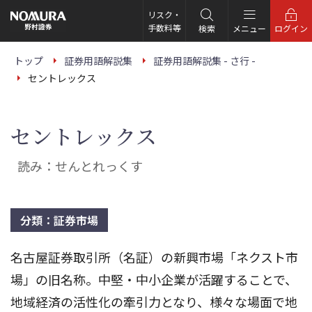
こ
の
リスク・
ペ
手数料等
検索
メニュー
ログイン
ー
ジ
の
トップ
証券用語解説集
証券用語解説集 - さ行 -
本
セントレックス
文
へ
セントレックス
読み：せんとれっくす
分類：証券市場
名古屋証券取引所（名証）の新興市場「ネクスト市
場」の旧名称。中堅・中小企業が活躍することで、
地域経済の活性化の牽引力となり、様々な場面で地