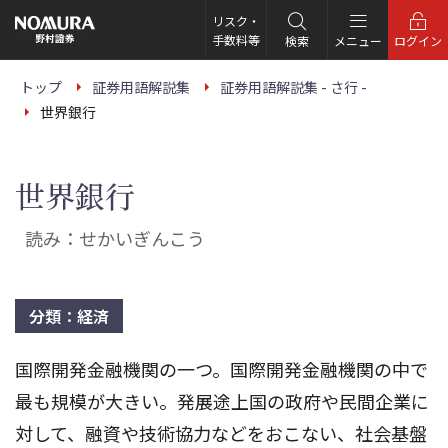
こ
の
リスク・
ペ
手数料等
検索
メニュー
ログイン
ー
ジ
の
トップ
証券用語解説集
証券用語解説集 - さ行 -
本
世界銀行
文
へ
世界銀行
読み：せかいぎんこう
分類：経済
国際開発金融機関の一つ。国際開発金融機関の中で
最も規模が大きい。発展途上国の政府や民間企業に
対して、融資や技術協力などをおこない、社会基盤