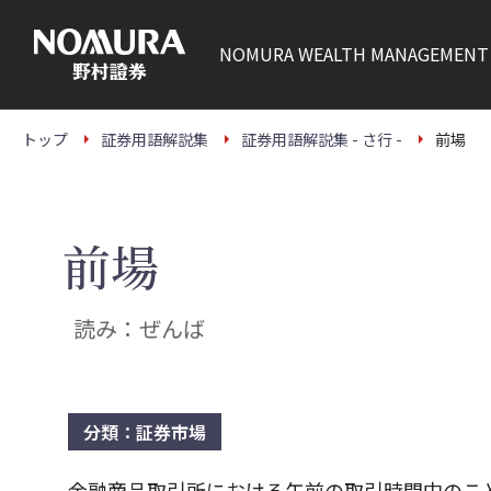
こ
の
ペ
NOMURA
WEALTH MANAGEMENT
ー
ジ
の
本
文
トップ
証券用語解説集
証券用語解説集 - さ行 -
前場
へ
前場
読み：ぜんば
分類：証券市場
金融商品取引所における午前の取引時間中のこ