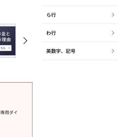
ら行
わ行
英数字、記号
様専用ダイ