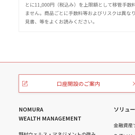
とに11,000円（税込み）を上限額として移管手
ません。商品ごとに手数料等およびリスクは異な
見書、等をよくお読みください。
こ
の
ペ
ー
口座開設のご案内
ジ
の
本
文
へ
NOMURA
ソリュ
WEALTH MANAGEMENT
金融資産
野村ウェルス・マネジメントの強み