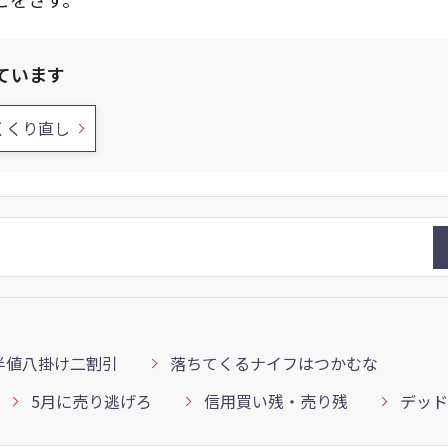
ています
くくり直し
半値八掛け二割引
落ちてくるナイフはつかむな
5月に売り逃げろ
信用買い残・売り残
デッド