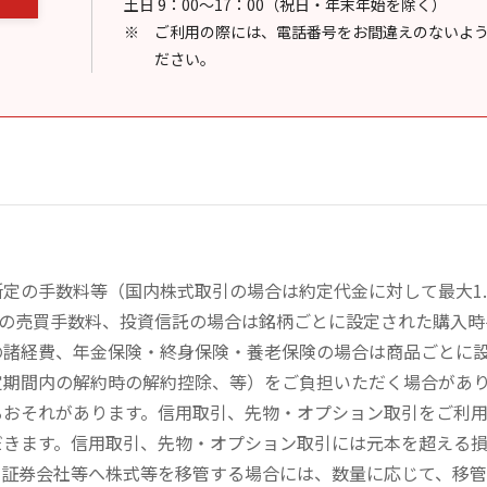
土日 9：00～17：00（祝日・年末年始を除く）
ご利用の際には、電話番号をお間違えのないよ
ださい。
定の手数料等（国内株式取引の場合は約定代金に対して最大1.
））の売買手数料、投資信託の場合は銘柄ごとに設定された購入
の諸経費、年金保険・終身保険・養老保険の場合は商品ごとに
定期間内の解約時の解約控除、等）をご負担いただく場合があ
るおそれがあります。信用取引、先物・オプション取引をご利
だきます。信用取引、先物・オプション取引には元本を超える
の証券会社等へ株式等を移管する場合には、数量に応じて、移