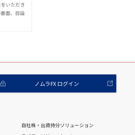
金をいただき
等書面、目論
ノムラFX ログイン
自社株・出資持分ソリューション