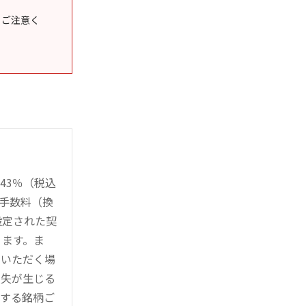
うご注意く
43％（税込
時手数料（換
設定された契
ります。ま
用いただく場
損失が生じる
管する銘柄ご