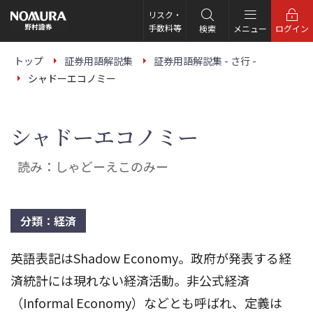
こ
の
リスク・
ペ
手数料等
検索
メニュー
ログイン
ー
ジ
の
トップ
証券用語解説集
証券用語解説集 - さ行 -
本
シャドーエコノミー
文
へ
シャドーエコノミー
読み：しゃどーえこのみー
分類：経済
英語表記はShadow Economy。政府が発表する経
済統計には現れない経済活動。非公式経済
（Informal Economy）などとも呼ばれ、定義は