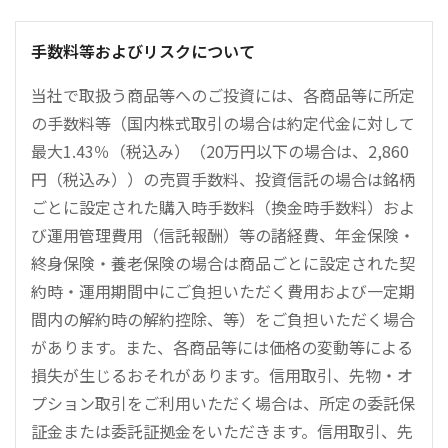
手数料等およびリスクについて
当社で取扱う商品等へのご投資には、各商品等に所定
の手数料等（国内株式取引の場合は約定代金に対して
最大1.43％（税込み）（20万円以下の場合は、2,860
円（税込み））の売買手数料、投資信託の場合は銘柄
ごとに設定された購入時手数料（換金時手数料）およ
び運用管理費用（信託報酬）等の諸経費、年金保険・
終身保険・養老保険の場合は商品ごとに設定された契
約時・運用期間中にご負担いただく費用および一定期
間内の解約時の解約控除、等）をご負担いただく場合
があります。また、各商品等には価格の変動等による
損失が生じるおそれがあります。信用取引、先物・オ
プション取引をご利用いただく場合は、所定の委託保
証金または委託証拠金をいただきます。信用取引、先