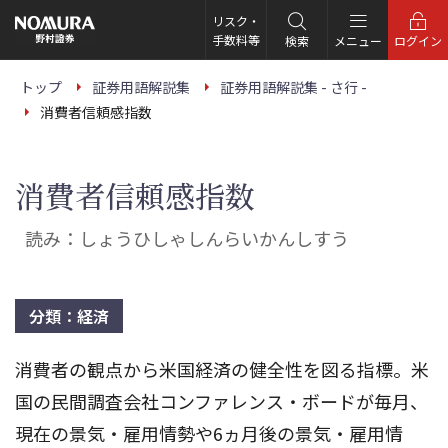
こ
の
リスク・
ペ
手数料等
検索
メニュー
ログイン
ー
ジ
の
トップ
証券用語解説集
証券用語解説集 - さ行 -
本
消費者信頼感指数
文
へ
消費者信頼感指数
読み：しょうひしゃしんらいかんしすう
分類：経済
消費者の観点から米国経済の健全性を図る指標。米
国の民間調査会社コンファレンス・ボードが毎月、
現在の景気・雇用情勢や6ヵ月後の景気・雇用情