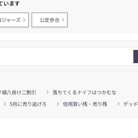
ています
ロジャーズ
公定歩合
半値八掛け二割引
落ちてくるナイフはつかむな
5月に売り逃げろ
信用買い残・売り残
デッド