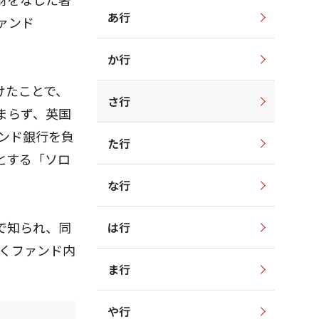
あ行
ァンド
か行
けたことで、
さ行
まらず、英国
ンド銀行を負
た行
とする「ソロ
な行
で知られ、同
は行
除くファンド内
ま行
や行