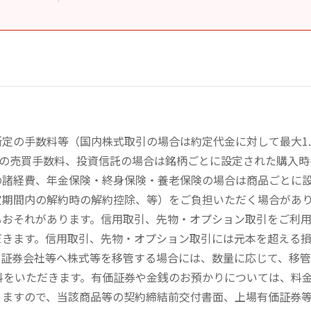
定の手数料等（国内株式取引の場合は約定代金に対して最大1.
））の売買手数料、投資信託の場合は銘柄ごとに設定された購入
の諸経費、年金保険・終身保険・養老保険の場合は商品ごとに
定期間内の解約時の解約控除、等）をご負担いただく場合があ
るおそれがあります。信用取引、先物・オプション取引をご利
だきます。信用取引、先物・オプション取引には元本を超える
の証券会社等へ株式等を移管する場合には、数量に応じて、移
数料をいただきます。有価証券や金銭のお預かりについては、料
りますので、当該商品等の契約締結前交付書面、上場有価証券