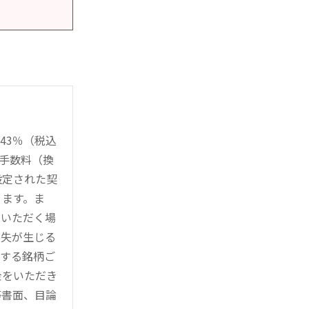
43％（税込
時手数料（換
設定された契
ります。ま
用いただく場
損失が生じる
管する銘柄ご
金をいただき
等書面、目論