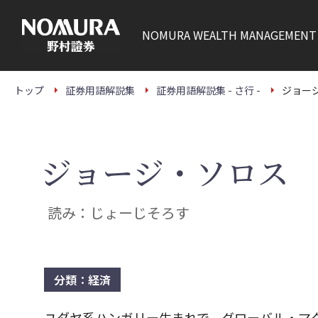
こ
の
ペ
NOMURA
WEALTH MANAGEMENT
ー
ジ
の
本
文
トップ
証券用語解説集
証券用語解説集 - さ行 -
ジョー
へ
ジョージ・ソロス
読み：じょーじそろす
分類：経済
ユダヤ系ハンガリー生まれで、グローバル・マ