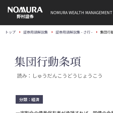
こ
の
ペ
NOMURA
WEALTH MANAGEMENT
ー
ジ
の
本
文
トップ
証券用語解説集
証券用語解説集 - さ行 -
集団行
へ
集団行動条項
読み：しゅうだんこうどうじょうこう
分類：経済
一定割合の債券保有者が承諾すれば、国債の金