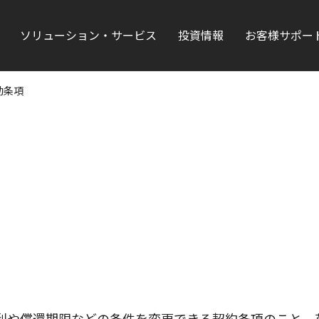
ソリューション・サービス
投資情報
お客様サポー
動条項
利や償還期限などの条件を変更できる契約条項のこと。