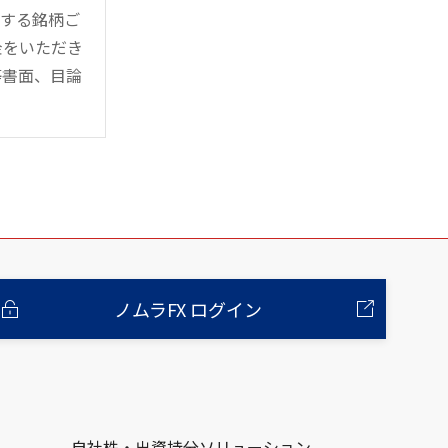
管する銘柄ご
金をいただき
等書面、目論
ノムラFX ログイン
自社株・出資持分ソリューション