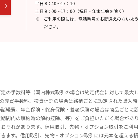
平日 8：40～17：10
土日 9：00～17：00（祝日・年末年始を除く）
ご利用の際には、電話番号をお間違えのないよ
ださい。
定の手数料等（国内株式取引の場合は約定代金に対して最大1.
））の売買手数料、投資信託の場合は銘柄ごとに設定された購入
の諸経費、年金保険・終身保険・養老保険の場合は商品ごとに
定期間内の解約時の解約控除、等）をご負担いただく場合があ
るおそれがあります。信用取引、先物・オプション取引をご利
だきます。信用取引、先物・オプション取引には元本を超える