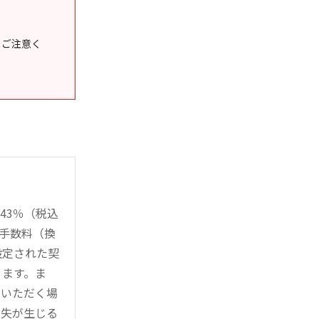
うご注意く
43％（税込
時手数料（換
設定された契
ります。ま
用いただく場
損失が生じる