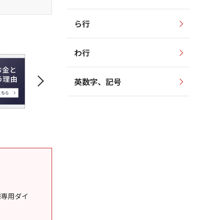
ら行
わ行
英数字、記号
様専用ダイ