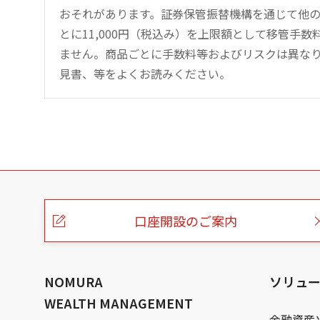
おそれがあります。証券保管振替機構を通じて他
とに11,000円（税込み）を上限額として移管手
ません。商品ごとに手数料等およびリスクは異な
見書、等をよくお読みください。
こ
の
ペ
ー
口座開設のご案内
ジ
の
本
文
へ
NOMURA
ソリュ
WEALTH MANAGEMENT
金融資産