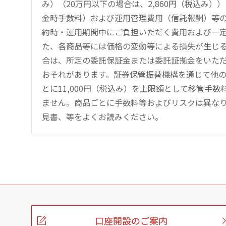
み）（20万円以下の場合は、2,860円（税込み
金時手数料）および運用管理費用（信託報酬）等
約時・運用期間中にご負担いただく費用および一
た、各商品等には価格の変動等による損失が生じ
合は、所定の委託保証金または委託証拠金をいた
おそれがあります。証券保管振替機構を通じて他
とに11,000円（税込み）を上限額として移管手
ません。商品ごとに手数料等およびリスクは異な
見書、等をよくお読みください。
こ
の
ペ
ー
口座開設のご案内
ジ