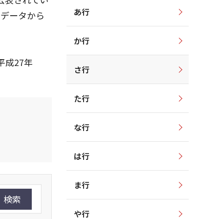
あ行
のデータから
か行
成27年
さ行
た行
な行
は行
ま行
検索
や行