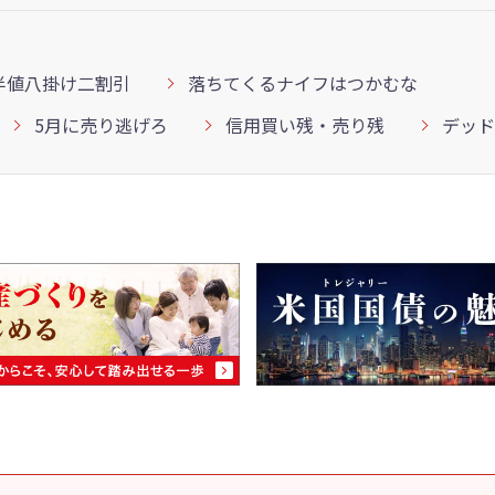
半値八掛け二割引
落ちてくるナイフはつかむな
5月に売り逃げろ
信用買い残・売り残
デッド