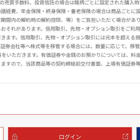
））の売買手数料、投資信託の場合は銘柄ごとに設定された購入
の諸経費、年金保険・終身保険・養老保険の場合は商品ごとに
定期間内の解約時の解約控除、等）をご負担いただく場合があ
るおそれがあります。信用取引、先物・オプション取引をご利
だきます。信用取引、先物・オプション取引には元本を超える
の証券会社等へ株式等を移管する場合には、数量に応じて、移
数料をいただきます。有価証券や金銭のお預かりについては、料
りますので、当該商品等の契約締結前交付書面、上場有価証券
ログイン