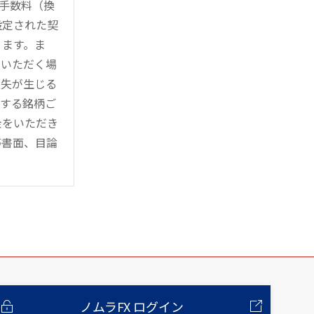
時手数料（換
設定された契
ります。ま
用いただく場
損失が生じる
管する銘柄ご
金をいただき
等書面、目論
ノムラFX ログイン