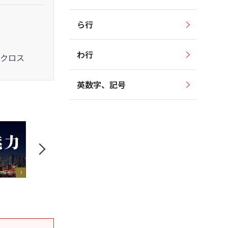
ら行
わ行
クロス
英数字、記号