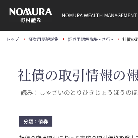
こ
の
ペ
NOMURA
WEALTH MANAGEMENT
ー
ジ
の
本
文
トップ
証券用語解説集
証券用語解説集 - さ行 -
社債の
へ
社債の取引情報の
読み：しゃさいのとりひきじょうほうのほ
分類：債券
社債の店頭取引における実際の取引価格を発表