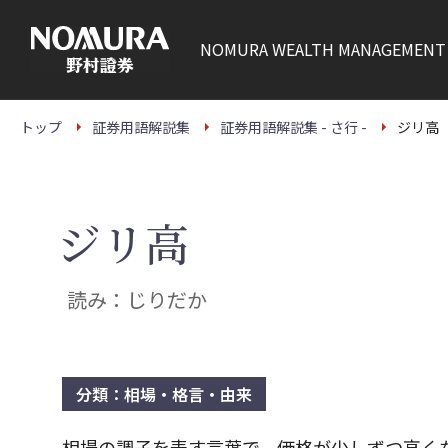
こ
の
ペ
NOMURA
WEALTH MANAGEMENT
ー
ジ
の
本
文
トップ
証券用語解説集
証券用語解説集 - さ行 -
ジリ高
へ
ジリ高
読み：じりだか
分類：相場・格言・由来
相場の調子を表す言葉で、価格が少しずつ高く