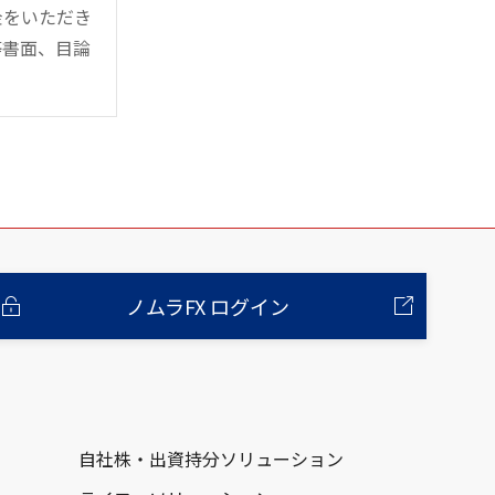
金をいただき
等書面、目論
ノムラFX ログイン
自社株・出資持分ソリューション