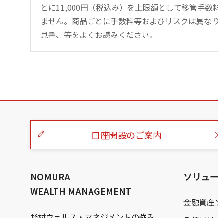
とに11,000円（税込み）を上限額として移管手
ません。商品ごとに手数料等およびリスクは異な
見書、等をよくお読みください。
こ
の
ペ
ー
口座開設のご案内
ジ
の
本
文
へ
NOMURA
ソリュ
WEALTH MANAGEMENT
金融資産
野村ウェルス・マネジメントの強み