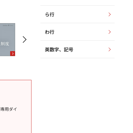
ら行
わ行
英数字、記号
様専用ダイ