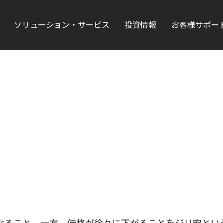
ソリューション・サービス
投資情報
お客様サポー
なること。一方、価格が徐々に下がることをジリ安とい