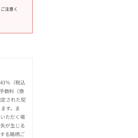
うご注意く
43％（税込
時手数料（換
設定された契
ります。ま
用いただく場
損失が生じる
管する銘柄ご