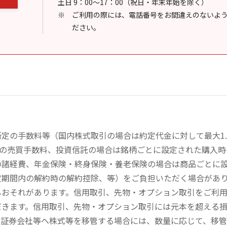
土日 9：00～17：00（祝日・年末年始を除く）
ご利用の際には、電話番号をお間違えのないよ
ださい。
定の手数料等（国内株式取引の場合は約定代金に対して最大1.
））の売買手数料、投資信託の場合は銘柄ごとに設定された購入
の諸経費、年金保険・終身保険・養老保険の場合は商品ごとに
定期間内の解約時の解約控除、等）をご負担いただく場合があ
るおそれがあります。信用取引、先物・オプション取引をご利
だきます。信用取引、先物・オプション取引には元本を超える
の証券会社等へ株式等を移管する場合には、数量に応じて、移