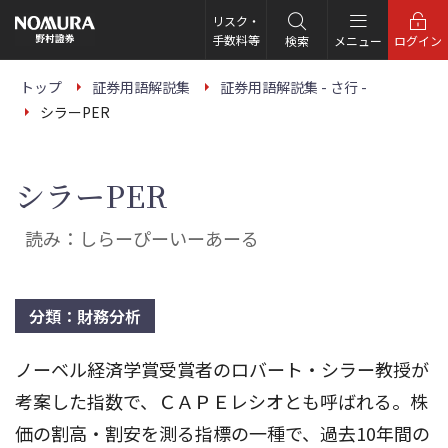
こ
の
リスク・
ペ
手数料等
検索
メニュー
ログイン
ー
ジ
の
トップ
証券用語解説集
証券用語解説集 - さ行 -
本
シラーPER
文
へ
シラーPER
読み：しらーぴーいーあーる
分類：財務分析
ノーベル経済学賞受賞者のロバート・シラー教授が
考案した指数で、ＣＡＰＥレシオとも呼ばれる。株
価の割高・割安を測る指標の一種で、過去10年間の