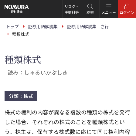
こ
の
リスク・
ペ
手数料等
検索
メニュー
ログイン
ー
ジ
の
トップ
証券用語解説集
証券用語解説集 - さ行 -
本
種類株式
文
へ
種類株式
読み：しゅるいかぶしき
分類：株式
株式の権利の内容が異なる複数の種類の株式を発行
した場合、それぞれの株式のことを種類株式とい
う。株主は、保有する株式数に応じて同じ権利内容