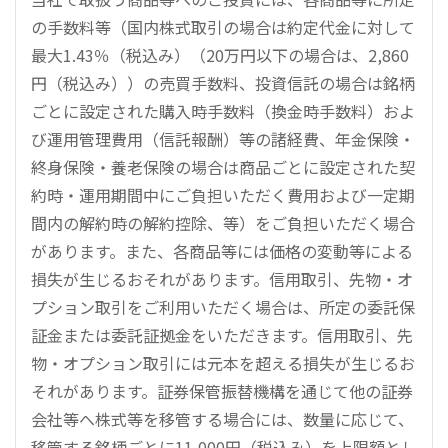
の手数料等（国内株式取引の場合は約定代金に対して
最大1.43％（税込み）（20万円以下の場合は、2,860
円（税込み））の売買手数料、投資信託の場合は銘柄
ごとに設定された購入時手数料（換金時手数料）およ
び運用管理費用（信託報酬）等の諸経費、年金保険・
終身保険・養老保険の場合は商品ごとに設定された契
約時・運用期間中にご負担いただく費用および一定期
間内の解約時の解約控除、等）をご負担いただく場合
があります。また、各商品等には価格の変動等による
損失が生じるおそれがあります。信用取引、先物・オ
プション取引をご利用いただく場合は、所定の委託保
証金または委託証拠金をいただきます。信用取引、先
物・オプション取引には元本を超える損失が生じるお
それがあります。証券保管振替機構を通じて他の証券
会社等へ株式等を移管する場合には、数量に応じて、
移管する銘柄ごとに11,000円（税込み）を上限額とし