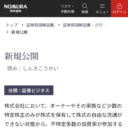
こ
の
リスク・
ペ
手数料等
検索
メニュー
ログイン
ー
ジ
の
トップ
証券用語解説集
証券用語解説集 - さ行 -
本
新規公開
文
へ
新規公開
読み：しんきこうかい
分類：証券ビジネス
株式会社において、オーナーやその家族など少数の
特定株主のみが株式を保有して株式の自由な流通が
できない状態から、不特定多数の投資家が参加する