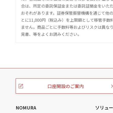
合は、所定の委託保証金または委託証拠金をいた
おそれがあります。証券保管振替機構を通じて他
とに11,000円（税込み）を上限額として移管手
ません。商品ごとに手数料等およびリスクは異な
見書、等をよくお読みください。
こ
の
ペ
ー
口座開設のご案内
ジ
の
本
文
へ
NOMURA
ソリュ