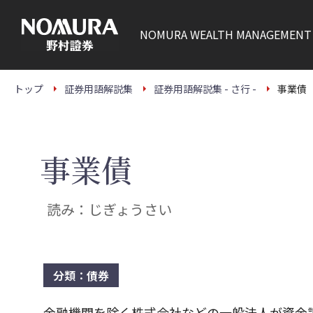
こ
の
ペ
NOMURA
WEALTH MANAGEMENT
ー
ジ
の
本
文
トップ
証券用語解説集
証券用語解説集 - さ行 -
事業債
へ
事業債
読み：じぎょうさい
分類：債券
金融機関を除く株式会社などの一般法人が資金