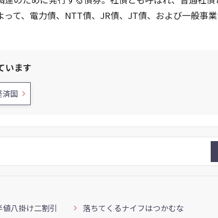
って、電力債、NTT債、JR債、JT債、および一般事
ています
経済国
半値八掛け二割引
落ちてくるナイフはつかむな