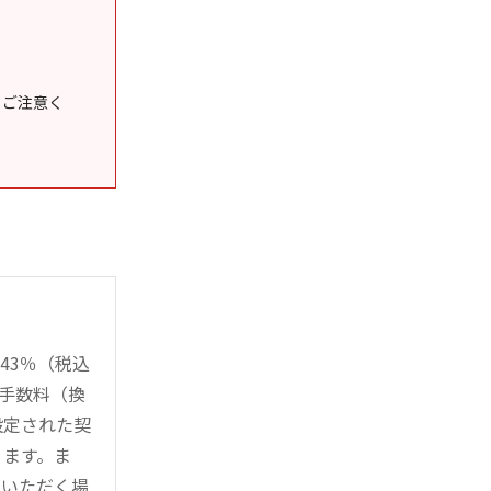
うご注意く
43％（税込
時手数料（換
設定された契
ります。ま
用いただく場