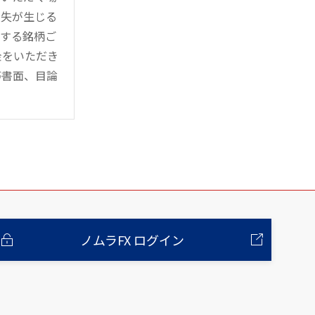
損失が生じる
管する銘柄ご
金をいただき
等書面、目論
ノムラFX ログイン