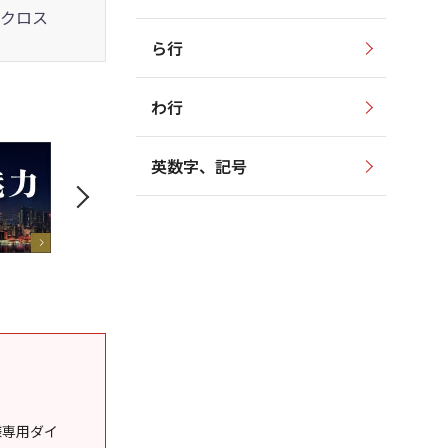
クロス
ら行
わ行
英数字、記号
様専用ダイ