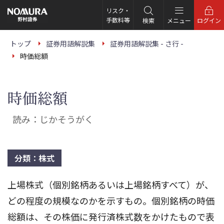
こ
の
リスク・
ペ
手数料等
検索
メニュー
ログイン
ー
ジ
の
トップ
証券用語解説集
証券用語解説集 - さ行 -
本
時価総額
文
へ
時価総額
読み：じかそうがく
分類：株式
上場株式（個別銘柄あるいは上場銘柄すべて）が、
どの程度の規模なのかを示すもの。個別銘柄の時価
総額は、その株価に発行済株式数をかけたもので表