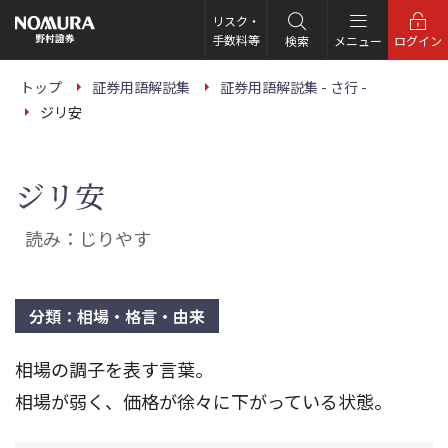
こ
の
リスク・
ペ
手数料等
検索
メニュー
ログイン
ー
ジ
の
トップ
証券用語解説集
証券用語解説集 - さ行 -
本
ジリ安
文
へ
ジリ安
読み：じりやす
分類：相場・格言・由来
相場の調子を表す言葉。
相場が弱く、価格が徐々に下がっている状態。