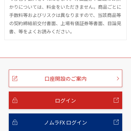
かりについては、料金をいただきません。商品ごとに
手数料等およびリスクは異なりますので、当該商品等
の契約締結前交付書面、上場有価証券等書面、目論見
書、等をよくお読みください。
こ
の
ペ
ー
口座開設のご案内
ジ
の
本
文
へ
ログイン
ノムラFX ログイン