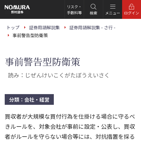
こ
の
リスク・
ペ
手数料等
検索
メニュー
ログイン
ー
ジ
の
トップ
証券用語解説集
証券用語解説集 - さ行 -
本
事前警告型防衛策
文
へ
事前警告型防衛策
読み：じぜんけいこくがたぼうえいさく
分類：会社・経営
買収者が大規模な買付行為を仕掛ける場合に守るべ
きルールを、対象会社が事前に設定・公表し、買収
者がルールを守らない場合等には、対抗措置を採る