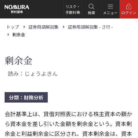
こ
の
リスク・
ペ
手数料等
検索
メニュー
ログイン
ー
ジ
の
トップ
証券用語解説集
証券用語解説集 - さ行 -
本
剰余金
文
へ
剰余金
読み：じょうよきん
分類：財務分析
会計基準上は、貸借対照表における株主資本の額か
ら資本金を差し引いた金額を剰余金という。資本剰
余金と利益剰余金に区分され、資本剰余金は、資本