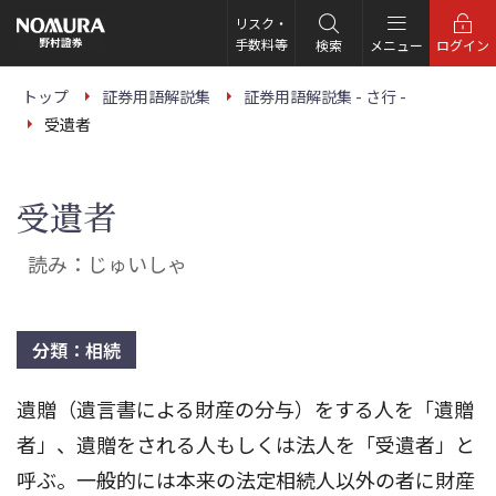
こ
の
リスク・
ペ
手数料等
検索
メニュー
ログイン
ー
ジ
の
トップ
証券用語解説集
証券用語解説集 - さ行 -
本
受遺者
文
へ
受遺者
読み：じゅいしゃ
分類：相続
遺贈（遺言書による財産の分与）をする人を「遺贈
者」、遺贈をされる人もしくは法人を「受遺者」と
呼ぶ。一般的には本来の法定相続人以外の者に財産