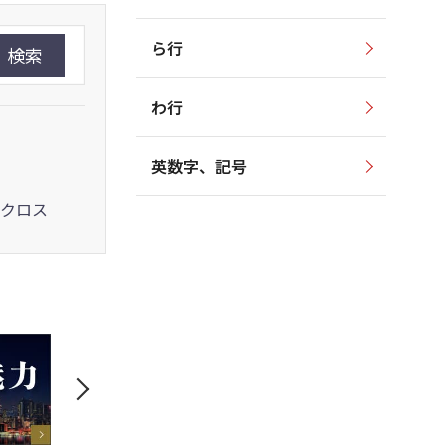
ら行
検索
わ行
英数字、記号
クロス