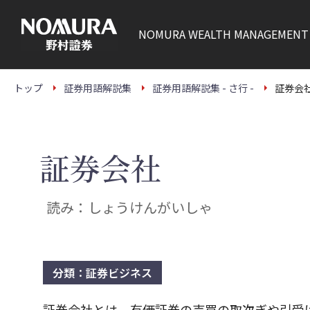
こ
の
ペ
NOMURA
WEALTH MANAGEMENT
ー
ジ
の
本
文
トップ
証券用語解説集
証券用語解説集 - さ行 -
証券会
へ
証券会社
読み：しょうけんがいしゃ
分類：証券ビジネス
証券会社とは、有価証券の売買の取次ぎや引受