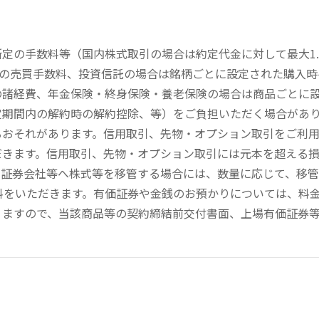
定の手数料等（国内株式取引の場合は約定代金に対して最大1.
））の売買手数料、投資信託の場合は銘柄ごとに設定された購入
の諸経費、年金保険・終身保険・養老保険の場合は商品ごとに
定期間内の解約時の解約控除、等）をご負担いただく場合があ
るおそれがあります。信用取引、先物・オプション取引をご利
だきます。信用取引、先物・オプション取引には元本を超える
の証券会社等へ株式等を移管する場合には、数量に応じて、移
数料をいただきます。有価証券や金銭のお預かりについては、料
りますので、当該商品等の契約締結前交付書面、上場有価証券