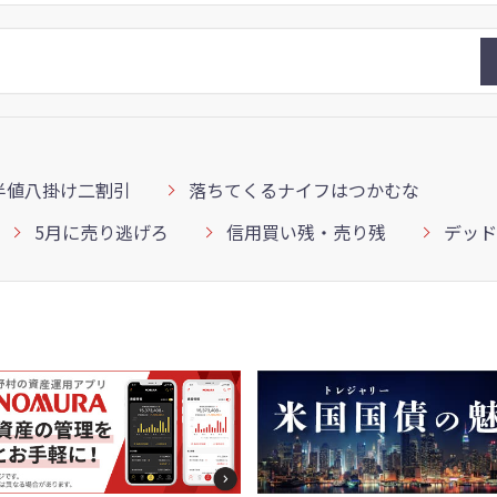
半値八掛け二割引
落ちてくるナイフはつかむな
5月に売り逃げろ
信用買い残・売り残
デッド