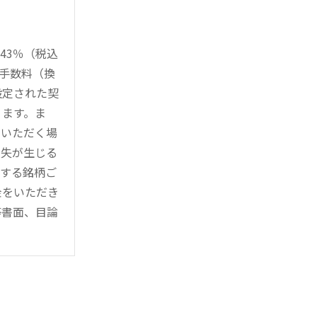
43％（税込
時手数料（換
設定された契
ります。ま
用いただく場
損失が生じる
管する銘柄ご
金をいただき
等書面、目論