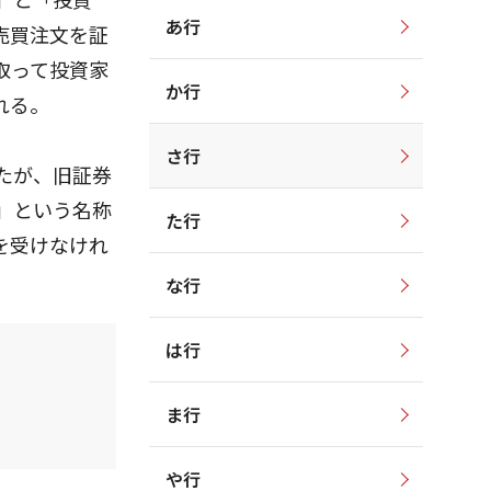
あ行
売買注文を証
取って投資家
か行
れる。
さ行
たが、旧証券
」という名称
た行
を受けなけれ
な行
は行
ま行
や行